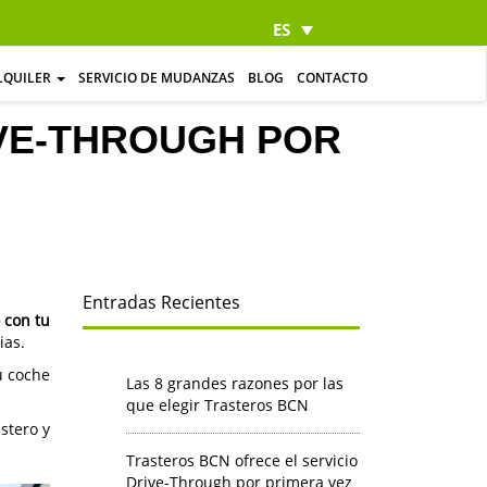
ES
LQUILER
SERVICIO DE MUDANZAS
BLOG
CONTACTO
IVE-THROUGH POR
Entradas Recientes
 con tu
ias.
u coche
Las 8 grandes razones por las
que elegir Trasteros BCN
stero y
Trasteros BCN ofrece el servicio
Drive-Through por primera vez