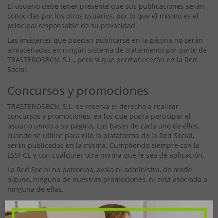
El usuario debe tener presente que sus publicaciones serán
conocidas por los otros usuarios, por lo que él mismo es el
principal responsable de su privacidad.
Las imágenes que puedan publicarse en la página no serán
almacenadas en ningún sistema de tratamiento por parte de
TRASTEROSBCN, S.L., pero sí que permanecerán en la Red
Social.
Concursos y promociones
TRASTEROSBCN, S.L. se reserva el derecho a realizar
concursos y promociones, en los que podrá participar el
usuario unido a su página. Las bases de cada uno de ellos,
cuando se utilice para ello la plataforma de la Red Social,
serán publicadas en la misma. Cumpliendo siempre con la
LSSI-CE y con cualquier otra norma que le sea de aplicación.
La Red Social no patrocina, avala ni administra, de modo
alguno, ninguna de nuestras promociones, ni está asociada a
ninguna de ellas.
Publicidad