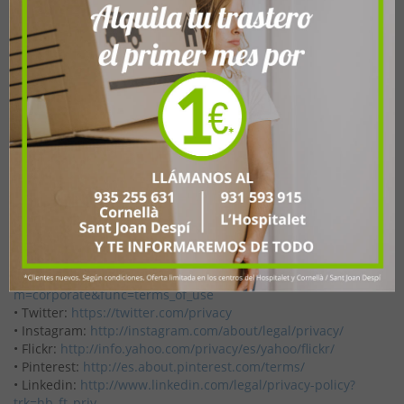
TRASTEROSBCN, S.L. utilizará la Red Social para publicitar sus
productos y servicios, en todo caso, si decide tratar sus datos
de contacto para realizar acciones directas de prospección
comercial, será siempre, cumpliendo con las exigencias
legales del RGPD y de la LSSI-CE.
No se considerará publicidad el hecho de recomendar a otros
usuarios la página de TRASTEROSBCN, S.L. para que también
ellos puedan disfrutar de las promociones o estar informados
de su actividad.
A continuación detallamos el enlace a la política de
privacidad de la Red Social:
• Facebook:
https://www.facebook.com/help/323540651073243/
• Tuenti:
https://m.tuenti.com/?
m=corporate&func=terms_of_use
• Twitter:
https://twitter.com/privacy
• Instagram:
http://instagram.com/about/legal/privacy/
• Flickr:
http://info.yahoo.com/privacy/es/yahoo/flickr/
• Pinterest:
http://es.about.pinterest.com/terms/
• Linkedin:
http://www.linkedin.com/legal/privacy-policy?
trk=hb_ft_priv