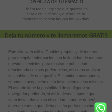
DISFRUTA DE TU ESPACIO
Libéra todo el espacio que quieras en
casa o en la oficina y disfruta de tu
trastero con acceso las 24h los 365 dias.
Deja tu número y te llamaremos
GRATIS
Este sitio web utiliza Cookies propias y de terceros,
para recopilar información con la finalidad de mejorar
He leído y acepto la
Política de privacidad
.
nuestros servicios, para mostrarle publicidad
relacionada con sus preferencias, así como analizar
sus hábitos de navegación. Si continua navegando,
Carrer de l’Oliverar, 6
supone la aceptación de la instalación de las mismas.
08940 – Cornellà (Barcelona)
El usuario tiene la posibilidad de configurar su
Tel. 935 255 631
navegador pudiendo, si así lo desea, impedir que
info@trasterosbcn.com
sean instaladas en su disco duro, aunque deberá
Nuestros servicios
tener en cuenta que dicha acción podrá ocasionar
dificultades de navegación de la página web.