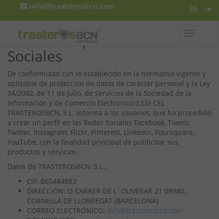
info@trasterosbcn.com
ES
T
Política de privacidad Redes
o
Sociales
g
g
l
De conformidad con lo establecido en la normativa vigente y
e
aplicable de protección de datos de carácter personal y la Ley
n
34/2002, de 11 de julio, de Servicios de la Sociedad de la
a
Información y de Comercio Electrónico (LSSI-CE),
v
TRASTEROSBCN, S.L. informa a los usuarios, que ha procedido
i
a crear un perfil en las Redes Sociales Facebook, Tuenti,
g
Twitter, Instagram, Flickr, Pinterest, Linkedin, Foursquare,
a
YouTube, con la finalidad principal de publicitar sus
t
productos y servicios.
i
Datos de TRASTEROSBCN, S.L.:
o
n
CIF: B65484883
DIRECCIÓN: O CARRER DE L´OLIVERAR 21 08940,
CORNELLÀ DE LLOBREGAT (BARCELONA)
CORREO ELECTRÓNICO:
info@trasterosbcn.com