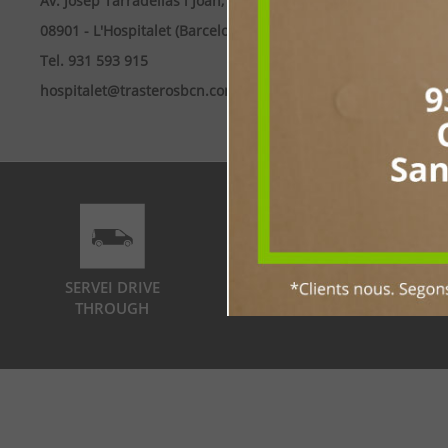
Av. Josep Tarradellas i Joan, 60
08901 - L'Hospitalet (Barcelona)
Tel. 931 593 915
hospitalet@trasterosbcn.com
SERVEI DRIVE
FLEXIBILITAT
THROUGH
DE MIDES