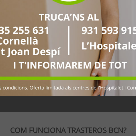
Carrer de l'Oliverar, 6
08940 - Cornellà (Barcelona
Tel. 935 255 631
Tel. 672 374 084
cornella@trasterosbcn.co
MÀXIMA
LOGÍSTICA PER
SEGURETAT
MUDANCES
COM FUNCIONA TRASTEROS BCN?