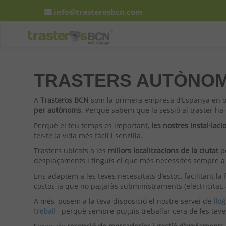
info@trasterosbcn.com
TRASTERS AUTÒNO
A
Trasteros BCN
som la primera empresa d’Espanya en o
per autònoms
. Perquè sabem que la sessió al traster ha
Perquè el teu temps es important,
les nostres instal·l
fer-te la vida més fàcil i senzilla.
Trasters ubicats a les
millors localitzacions de la ciutat
p
desplaçaments i tinguis el que més necessites sempre a
Ens adaptem a les teves necessitats d’estoc, facilitant la
costos ja que no pagaràs subministraments (electricitat, 
A més, posem a la teva disposició el nostre servei de
llo
treball
, perquè sempre puguis treballar cera de les tev