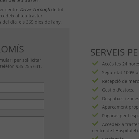
s
des del teu traster.
mer centre
Drive-Through
de tot
cedeix al teu traster
del dia, els 365 dies de l’any.
ROMÍS
SERVEIS 
ulari per sol·licitar
Accés les 24 hores
 telèfon
935 255 631
.
Seguretat 100% am
Recepció de merc
Gestió d'estocs.
Despatxos i zones 
Aparcament propi,
Pagaràs per l'esp
Accedeix a traste
centre de l'Hospitalet)