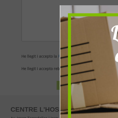
He llegit i accepto la
Política de privacitat
He llegit i accepto rebre comunicaciones de caràcter c
CENTRE L'HOSPITALET