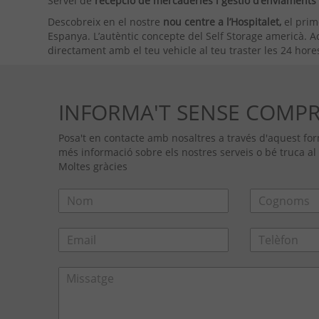
Servei de
recepció de mercaderies i gestió d’enviament
Descobreix en el nostre
nou centre a l’Hospitalet,
el pri
Espanya. L’autèntic concepte del Self Storage americà. Ac
directament amb el teu vehicle al teu traster les 24 hores 
INFORMA'T SENSE COMP
Posa't en contacte amb nosaltres a través d'aquest form
més informació sobre els nostres serveis o bé truca al
Moltes gràcies