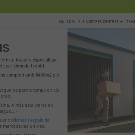
QUI SOM
ELS NOSTRES CENTRES
TRA
MS
ferir-te
trasters especialitzat
 de ser
còmode i ràpid
.
acions compten amb 8400m2
per
erquè no perdis temps en els
 prop.
 feina. A més estalviaràs en
aigua …).
guer d’oficines i espais de
es mercaderies o eines.