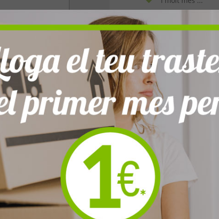
I molt més ...
omercial
CENTRE CORNE