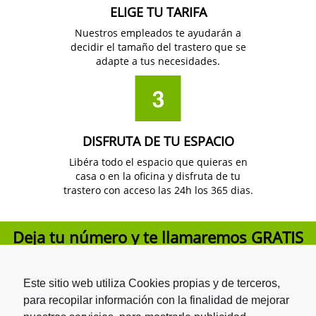
ELIGE TU TARIFA
Nuestros empleados te ayudarán a
decidir el tamaño del trastero que se
adapte a tus necesidades.
DISFRUTA DE TU ESPACIO
Libéra todo el espacio que quieras en
casa o en la oficina y disfruta de tu
trastero con acceso las 24h los 365 dias.
Deja tu número y te llamaremos
GRATIS
Este sitio web utiliza Cookies propias y de terceros,
para recopilar información con la finalidad de mejorar
He leído y acepto la
Política de privacidad
.