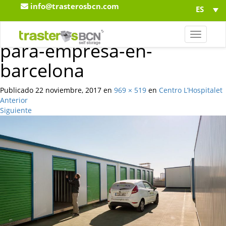
info@trasterosbcn.com
ES
Trasteros-BCN-trastero-
T
para-empresa-en-
o
g
barcelona
g
l
e
Publicado
22 noviembre, 2017
en
969 × 519
en
Centro L’Hospitalet
n
Anterior
a
Siguiente
v
i
g
a
t
i
o
n