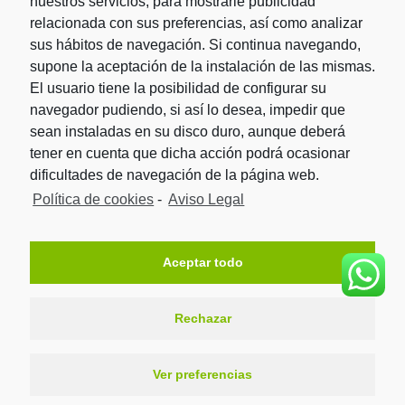
nuestros servicios, para mostrarle publicidad
relacionada con sus preferencias, así como analizar
sus hábitos de navegación. Si continua navegando,
Carrer de l’Oliverar, 6
supone la aceptación de la instalación de las mismas.
08940 – Cornellà (Barcelona)
El usuario tiene la posibilidad de configurar su
Tel. 935 255 631
navegador pudiendo, si así lo desea, impedir que
info@trasterosbcn.com
sean instaladas en su disco duro, aunque deberá
Nuestros servicios
tener en cuenta que dicha acción podrá ocasionar
dificultades de navegación de la página web.
Trasteros para Particulares
Política de cookies
-
Aviso Legal
Trasteros para Empresas
Trasteros para Autónomos
Servicio de Mudanzas
Aceptar todo
Nuestros centros
Centro de trasteros L'Hospitalet
Rechazar
Centro de trasteros Cornellá / San Joan Despí
Trasteros BCN © 2026
Ver preferencias
| Todos los derechos reservados |
Aviso Legal
|
Política de