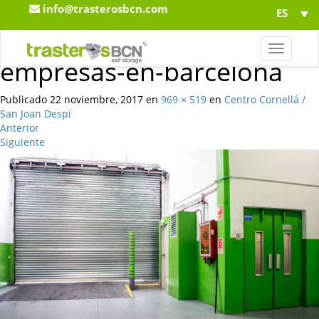
info@trasterosbcn.com
ES
Trasteros-BCN-trastero-
T
empresas-en-barcelona
o
g
g
Publicado
22 noviembre, 2017
en
969 × 519
en
Centro Cornellá /
l
San Joan Despí
e
Anterior
n
Siguiente
a
v
i
g
a
t
i
o
n