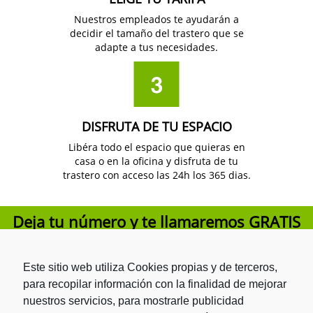
Nuestros empleados te ayudarán a
decidir el tamaño del trastero que se
adapte a tus necesidades.
DISFRUTA DE TU ESPACIO
Libéra todo el espacio que quieras en
casa o en la oficina y disfruta de tu
trastero con acceso las 24h los 365 dias.
Deja tu número y te llamaremos
GRATIS
Este sitio web utiliza Cookies propias y de terceros,
para recopilar información con la finalidad de mejorar
He leído y acepto la
Política de privacidad
.
nuestros servicios, para mostrarle publicidad