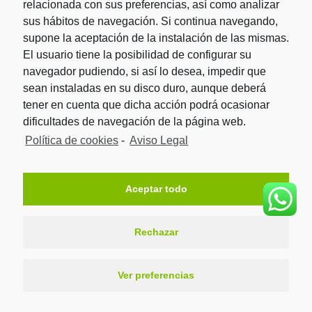
relacionada con sus preferencias, así como analizar
sus hábitos de navegación. Si continua navegando,
Carrer de l’Oliverar, 6
supone la aceptación de la instalación de las mismas.
08940 – Cornellà (Barcelona)
El usuario tiene la posibilidad de configurar su
Tel. 935 255 631
navegador pudiendo, si así lo desea, impedir que
info@trasterosbcn.com
sean instaladas en su disco duro, aunque deberá
Nuestros servicios
tener en cuenta que dicha acción podrá ocasionar
dificultades de navegación de la página web.
Trasteros para Particulares
Política de cookies
-
Aviso Legal
Trasteros para Empresas
Trasteros para Autónomos
Servicio de Mudanzas
Aceptar todo
Nuestros centros
Centro de trasteros L'Hospitalet
Rechazar
Centro de trasteros Cornellá / San Joan Despí
Trasteros BCN © 2026
Ver preferencias
| Todos los derechos reservados |
Aviso Legal
|
Política de
Privacidad
|
Política de Privacidad Redes Sociales
|
Política de